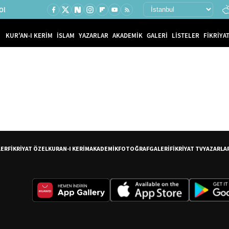
Ol
KUR'AN-I KERİM
İSLAM
YAZARLAR
AKADEMİK
GALERİ
LİSTELER
FİKRİYAT
LER
FİKRİYAT ÖZEL
KURAN-I KERİM
AKADEMİK
FOTOĞRAF
GALERİ
FİKRİYAT TV
YAZARLA