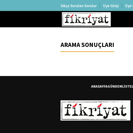
Sıkça Sorulan Sorular
Üye Girişi
Üye 
ARAMA SONUÇLARI
ANASAYFA
GÜNDEM
LİSTE