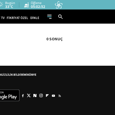
Bugün
Öğlene
33°C
05:02:52
 TV
FİKRİYAT ÖZEL
DİNLE
0 SONUÇ
R
GİZLİLİK BİLDİRİMİ
KÜNYE