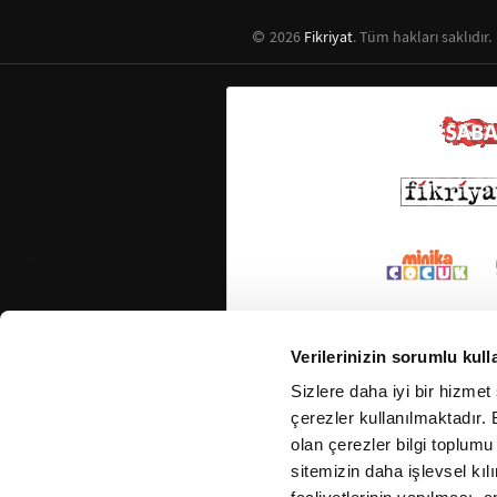
2026
Fikriyat
. Tüm hakları saklıdır.
Verilerinizin sorumlu kull
Sizlere daha iyi bir hizmet
çerezler kullanılmaktadır. B
olan çerezler bilgi toplumu
sitemizin daha işlevsel kıl