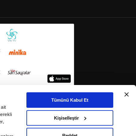
Tümünü Kabul Et
ait
erekli
Kişiselleştir
r,
Reddet