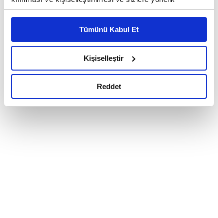
reklam/pazarlama faaliyetlerinin yapılması, amaçlarıyla
sınırlı olarak açık rızanız dahilinde kullanılacaktır.
Tümünü Kabul Et
Çerezlere ilişkin tercihlerinizi çerez paneli vasıtasıyla
belirleyebilirsiniz. Çerezlere ilişkin detaylı bilgi için
Ayarlar butonuna tıklayabilir,
Çerez Bilgilendirme
Kişiselleştir
Metnimizi ziyaret edebilirsiniz.
6698 sayılı Kişisel Verilerin Korunması Kanunu uyarınca
Reddet
hazırlanmış olan İnternet Sitesi Aydınlatma Metnimizi
okumak ve sitemizi ziyaretiniz kapsamında
gerçekleştirilen veri işleme faaliyetleri ile ilgili daha
detaylı bilgi almak için lütfen
tıklayınız.