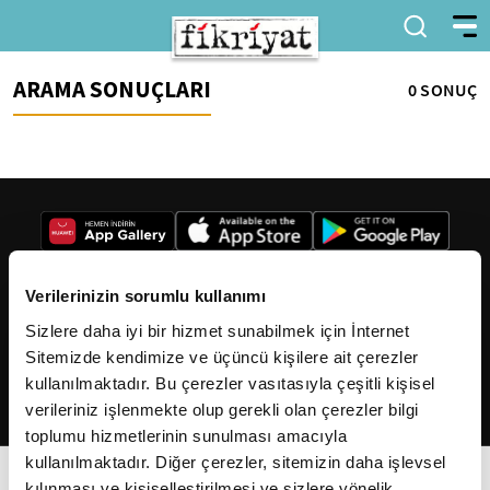
ARAMA SONUÇLARI
0 SONUÇ
Verilerinizin sorumlu kullanımı
Sizlere daha iyi bir hizmet sunabilmek için İnternet
2026
Fikriyat
. Tüm hakları saklıdır.
Sitemizde kendimize ve üçüncü kişilere ait çerezler
kullanılmaktadır. Bu çerezler vasıtasıyla çeşitli kişisel
verileriniz işlenmekte olup gerekli olan çerezler bilgi
toplumu hizmetlerinin sunulması amacıyla
kullanılmaktadır. Diğer çerezler, sitemizin daha işlevsel
kılınması ve kişiselleştirilmesi ve sizlere yönelik