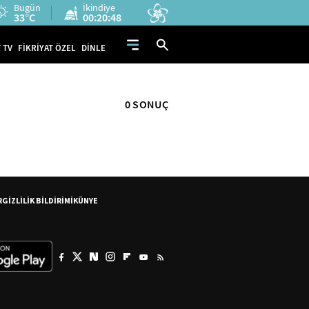
Bugün
İkindiye
33°C
00:20:48
 TV
FİKRİYAT ÖZEL
DİNLE
0 SONUÇ
R
GİZLİLİK BİLDİRİMİ
KÜNYE