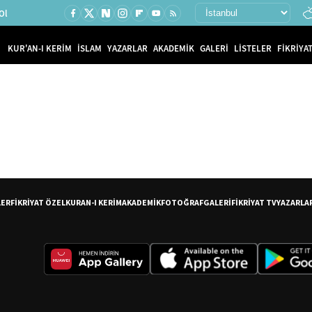
Ol
KUR'AN-I KERİM
İSLAM
YAZARLAR
AKADEMİK
GALERİ
LİSTELER
FİKRİYAT
LER
FİKRİYAT ÖZEL
KURAN-I KERİM
AKADEMİK
FOTOĞRAF
GALERİ
FİKRİYAT TV
YAZARLA