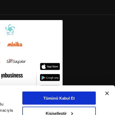
Tümünü Kabul Et
Bu
amacıyla
Kişiselleştir