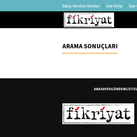
Sıkça Sorulan Sorular
Üye Girişi
Üye 
ARAMA SONUÇLARI
ANASAYFA
GÜNDEM
LİSTE