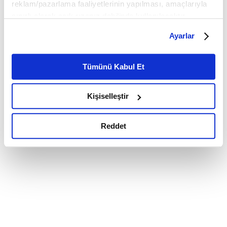
reklam/pazarlama faaliyetlerinin yapılması, amaçlarıyla
sınırlı olarak açık rızanız dahilinde kullanılacaktır.
Çerezlere ilişkin tercihlerinizi çerez paneli vasıtasıyla
Ayarlar
belirleyebilirsiniz. Çerezlere ilişkin detaylı bilgi için
Ayarlar butonuna tıklayabilir,
Çerez Bilgilendirme
Metnimizi ziyaret edebilirsiniz.
Tümünü Kabul Et
6698 sayılı Kişisel Verilerin Korunması Kanunu uyarınca
hazırlanmış olan İnternet Sitesi Aydınlatma Metnimizi
Kişiselleştir
okumak ve sitemizi ziyaretiniz kapsamında
gerçekleştirilen veri işleme faaliyetleri ile ilgili daha
detaylı bilgi almak için lütfen
tıklayınız.
Reddet