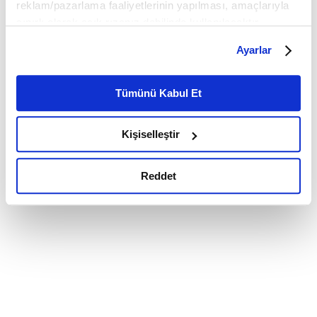
reklam/pazarlama faaliyetlerinin yapılması, amaçlarıyla
sınırlı olarak açık rızanız dahilinde kullanılacaktır.
Çerezlere ilişkin tercihlerinizi çerez paneli vasıtasıyla
Ayarlar
belirleyebilirsiniz. Çerezlere ilişkin detaylı bilgi için
Ayarlar butonuna tıklayabilir,
Çerez Bilgilendirme
Metnimizi ziyaret edebilirsiniz.
Tümünü Kabul Et
6698 sayılı Kişisel Verilerin Korunması Kanunu uyarınca
hazırlanmış olan İnternet Sitesi Aydınlatma Metnimizi
Kişiselleştir
okumak ve sitemizi ziyaretiniz kapsamında
gerçekleştirilen veri işleme faaliyetleri ile ilgili daha
detaylı bilgi almak için lütfen
tıklayınız.
Reddet