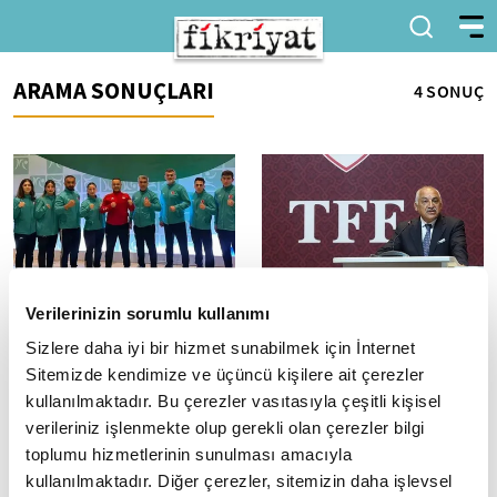
ARAMA SONUÇLARI
4 SONUÇ
Verilerinizin sorumlu kullanımı
Brezilya'da Tarihi Başarı: 42
TFF Başkanı Büyükekşi'den
Madalya Türkiye'nin
"altyapı" vurgusu
Sizlere daha iyi bir hizmet sunabilmek için İnternet
Brezilya'nın başkenti Brasilia'da
Türkiye Futbol Federasyonu
Sitemizde kendimize ve üçüncü kişilere ait çerezler
düzenlenen FISU Dünya
(TFF) Başkanı Mehmet
kullanılmaktadır. Bu çerezler vasıtasıyla çeşitli kişisel
Üniversiteler Combat Sporları
Büyükekşi, öncelikle Süper Lig
verileriniz işlenmekte olup gerekli olan çerezler bilgi
Şampiyonası'nda Türk milli
kulüplerine akademi
toplumu hizmetlerinin sunulması amacıyla
takımı...
zorunluluğu getirmeyi...
kullanılmaktadır. Diğer çerezler, sitemizin daha işlevsel