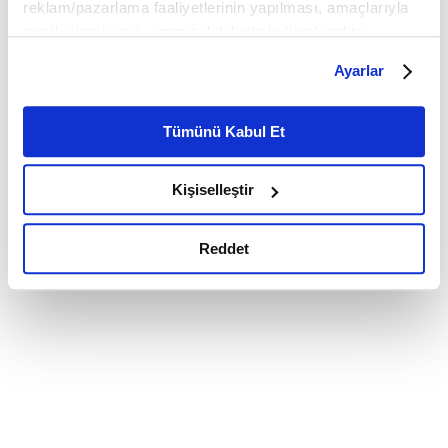
reklam/pazarlama faaliyetlerinin yapılması, amaçlarıyla
sınırlı olarak açık rızanız dahilinde kullanılacaktır.
Çerezlere ilişkin tercihlerinizi çerez paneli vasıtasıyla
Ayarlar
belirleyebilirsiniz. Çerezlere ilişkin detaylı bilgi için
Ayarlar butonuna tıklayabilir,
Çerez Bilgilendirme
Metnimizi ziyaret edebilirsiniz.
Tümünü Kabul Et
6698 sayılı Kişisel Verilerin Korunması Kanunu uyarınca
hazırlanmış olan İnternet Sitesi Aydınlatma Metnimizi
Kişiselleştir
okumak ve sitemizi ziyaretiniz kapsamında
gerçekleştirilen veri işleme faaliyetleri ile ilgili daha
detaylı bilgi almak için lütfen
tıklayınız.
Reddet