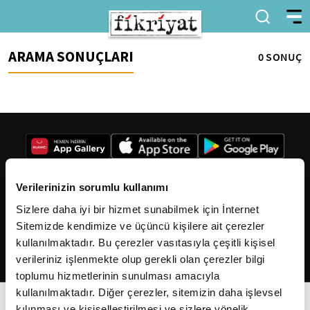
ARAMA SONUÇLARI
0 SONUÇ
Verilerinizin sorumlu kullanımı
Sizlere daha iyi bir hizmet sunabilmek için İnternet
2026
Fikriyat
. Tüm hakları saklıdır.
Sitemizde kendimize ve üçüncü kişilere ait çerezler
kullanılmaktadır. Bu çerezler vasıtasıyla çeşitli kişisel
verileriniz işlenmekte olup gerekli olan çerezler bilgi
toplumu hizmetlerinin sunulması amacıyla
kullanılmaktadır. Diğer çerezler, sitemizin daha işlevsel
kılınması ve kişiselleştirilmesi ve sizlere yönelik