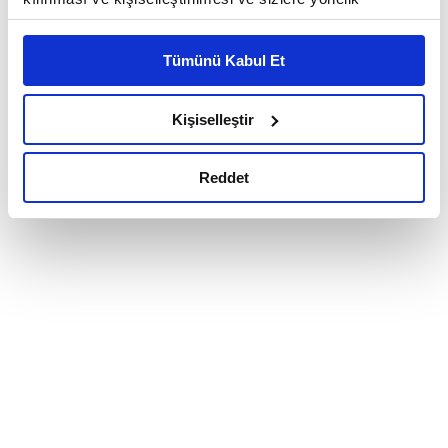
reklam/pazarlama faaliyetlerinin yapılması, amaçlarıyla
sınırlı olarak açık rızanız dahilinde kullanılacaktır.
Tümünü Kabul Et
Çerezlere ilişkin tercihlerinizi çerez paneli vasıtasıyla
belirleyebilirsiniz. Çerezlere ilişkin detaylı bilgi için
Ayarlar butonuna tıklayabilir,
Çerez Bilgilendirme
Kişiselleştir
Metnimizi ziyaret edebilirsiniz.
6698 sayılı Kişisel Verilerin Korunması Kanunu uyarınca
Reddet
hazırlanmış olan İnternet Sitesi Aydınlatma Metnimizi
okumak ve sitemizi ziyaretiniz kapsamında
gerçekleştirilen veri işleme faaliyetleri ile ilgili daha
detaylı bilgi almak için lütfen
tıklayınız.