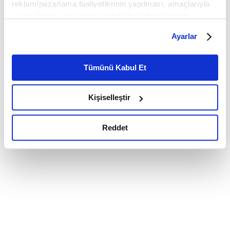
reklam/pazarlama faaliyetlerinin yapılması, amaçlarıyla
sınırlı olarak açık rızanız dahilinde kullanılacaktır.
Çerezlere ilişkin tercihlerinizi çerez paneli vasıtasıyla
Ayarlar
belirleyebilirsiniz. Çerezlere ilişkin detaylı bilgi için
Ayarlar butonuna tıklayabilir,
Çerez Bilgilendirme
Metnimizi ziyaret edebilirsiniz.
Tümünü Kabul Et
6698 sayılı Kişisel Verilerin Korunması Kanunu uyarınca
hazırlanmış olan İnternet Sitesi Aydınlatma Metnimizi
Kişiselleştir
okumak ve sitemizi ziyaretiniz kapsamında
gerçekleştirilen veri işleme faaliyetleri ile ilgili daha
detaylı bilgi almak için lütfen
tıklayınız.
Reddet