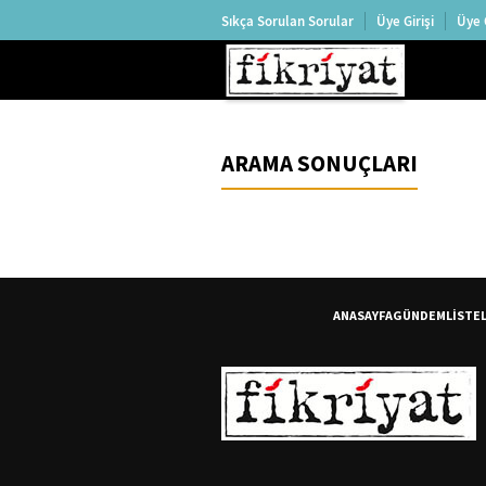
Sıkça Sorulan Sorular
Üye Girişi
Üye 
ARAMA SONUÇLARI
ANASAYFA
GÜNDEM
LİSTE