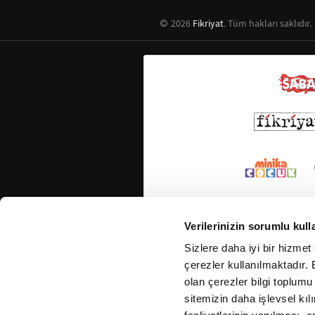
2026
Fikriyat
. Tüm hakları saklıdır.
Verilerinizin sorumlu kull
Sizlere daha iyi bir hizmet
çerezler kullanılmaktadır. B
olan çerezler bilgi toplumu
sitemizin daha işlevsel kıl