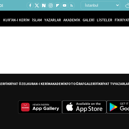
Ol
KUR'AN-I KERİM
İSLAM
YAZARLAR
AKADEMİK
GALERİ
LİSTELER
FİKRİYAT
LER
FİKRİYAT ÖZEL
KURAN-I KERİM
AKADEMİK
FOTOĞRAF
GALERİ
FİKRİYAT TV
YAZARLA