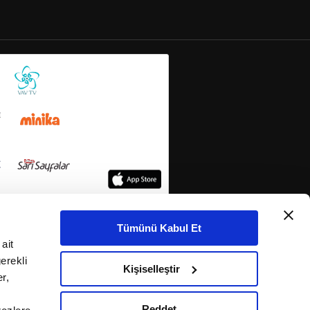
Tümünü Kabul Et
ait
erekli
Kişiselleştir
r,
Reddet