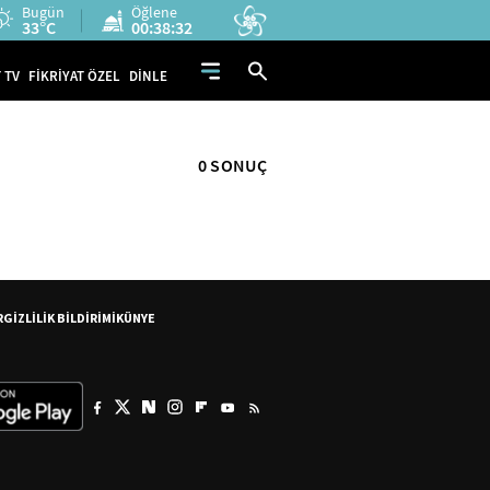
Bugün
Öğlene
33°C
00:38:32
 TV
FİKRİYAT ÖZEL
DİNLE
0 SONUÇ
R
GİZLİLİK BİLDİRİMİ
KÜNYE