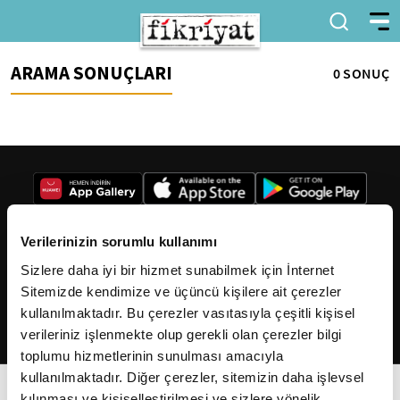
ARAMA SONUÇLARI
0 SONUÇ
Verilerinizin sorumlu kullanımı
Sizlere daha iyi bir hizmet sunabilmek için İnternet
2026
Fikriyat
. Tüm hakları saklıdır.
Sitemizde kendimize ve üçüncü kişilere ait çerezler
kullanılmaktadır. Bu çerezler vasıtasıyla çeşitli kişisel
verileriniz işlenmekte olup gerekli olan çerezler bilgi
toplumu hizmetlerinin sunulması amacıyla
kullanılmaktadır. Diğer çerezler, sitemizin daha işlevsel
kılınması ve kişiselleştirilmesi ve sizlere yönelik