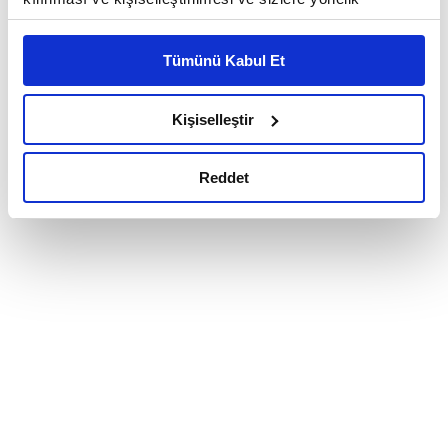
reklam/pazarlama faaliyetlerinin yapılması, amaçlarıyla
sınırlı olarak açık rızanız dahilinde kullanılacaktır.
Tümünü Kabul Et
Çerezlere ilişkin tercihlerinizi çerez paneli vasıtasıyla
belirleyebilirsiniz. Çerezlere ilişkin detaylı bilgi için
Ayarlar butonuna tıklayabilir,
Çerez Bilgilendirme
Kişiselleştir
Metnimizi ziyaret edebilirsiniz.
6698 sayılı Kişisel Verilerin Korunması Kanunu uyarınca
Reddet
hazırlanmış olan İnternet Sitesi Aydınlatma Metnimizi
okumak ve sitemizi ziyaretiniz kapsamında
gerçekleştirilen veri işleme faaliyetleri ile ilgili daha
detaylı bilgi almak için lütfen
tıklayınız.