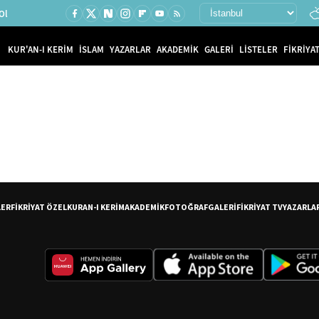
Ol
KUR'AN-I KERİM
İSLAM
YAZARLAR
AKADEMİK
GALERİ
LİSTELER
FİKRİYAT
LER
FİKRİYAT ÖZEL
KURAN-I KERİM
AKADEMİK
FOTOĞRAF
GALERİ
FİKRİYAT TV
YAZARLA