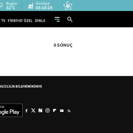
Bugün
İkindiye
32°C
03:18:19
 TV
FİKRİYAT ÖZEL
DİNLE
0 SONUÇ
R
GİZLİLİK BİLDİRİMİ
KÜNYE