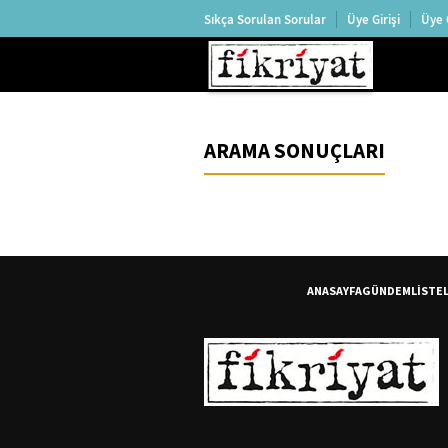
Sıkça Sorulan Sorular
Üye Girişi
Üye 
ARAMA SONUÇLARI
ANASAYFA
GÜNDEM
LİSTE