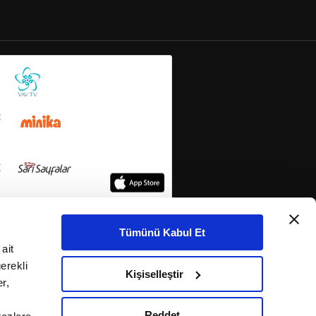
Tümünü Kabul Et
ait
erekli
Kişiselleştir
r,
Reddet