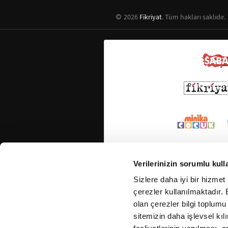
2026
Fikriyat
. Tüm hakları saklıdır.
Verilerinizin sorumlu kull
Sizlere daha iyi bir hizmet
çerezler kullanılmaktadır. B
olan çerezler bilgi toplumu
sitemizin daha işlevsel kıl