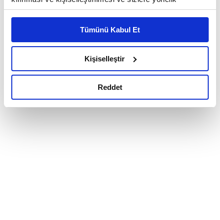
reklam/pazarlama faaliyetlerinin yapılması, amaçlarıyla
sınırlı olarak açık rızanız dahilinde kullanılacaktır.
Tümünü Kabul Et
Çerezlere ilişkin tercihlerinizi çerez paneli vasıtasıyla
belirleyebilirsiniz. Çerezlere ilişkin detaylı bilgi için
Ayarlar butonuna tıklayabilir,
Çerez Bilgilendirme
Kişiselleştir
Metnimizi ziyaret edebilirsiniz.
6698 sayılı Kişisel Verilerin Korunması Kanunu uyarınca
Reddet
hazırlanmış olan İnternet Sitesi Aydınlatma Metnimizi
okumak ve sitemizi ziyaretiniz kapsamında
gerçekleştirilen veri işleme faaliyetleri ile ilgili daha
detaylı bilgi almak için lütfen
tıklayınız.