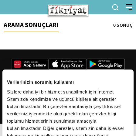
ARAMA SONUÇLARI
0 SONUÇ
Verilerinizin sorumlu kullanımı
Sizlere daha iyi bir hizmet sunabilmek için İnternet
2026
Fikriyat
. Tüm hakları saklıdır.
Sitemizde kendimize ve üçüncü kişilere ait çerezler
kullanılmaktadır. Bu çerezler vasıtasıyla çeşitli kişisel
verileriniz işlenmekte olup gerekli olan çerezler bilgi
toplumu hizmetlerinin sunulması amacıyla
kullanılmaktadır. Diğer çerezler, sitemizin daha işlevsel
kılınması ve kişiselleştirilmesi ve sizlere yönelik