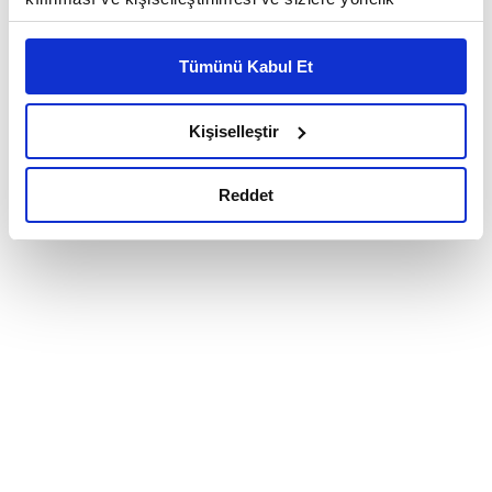
reklam/pazarlama faaliyetlerinin yapılması, amaçlarıyla
sınırlı olarak açık rızanız dahilinde kullanılacaktır.
Tümünü Kabul Et
Çerezlere ilişkin tercihlerinizi çerez paneli vasıtasıyla
belirleyebilirsiniz. Çerezlere ilişkin detaylı bilgi için
Ayarlar butonuna tıklayabilir,
Çerez Bilgilendirme
Kişiselleştir
Metnimizi ziyaret edebilirsiniz.
6698 sayılı Kişisel Verilerin Korunması Kanunu uyarınca
Reddet
hazırlanmış olan İnternet Sitesi Aydınlatma Metnimizi
okumak ve sitemizi ziyaretiniz kapsamında
gerçekleştirilen veri işleme faaliyetleri ile ilgili daha
detaylı bilgi almak için lütfen
tıklayınız.