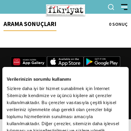
ARAMA SONUÇLARI
0 SONUÇ
Verilerinizin sorumlu kullanımı
Sizlere daha iyi bir hizmet sunabilmek için İnternet
2026
Fikriyat
. Tüm hakları saklıdır.
Sitemizde kendimize ve üçüncü kişilere ait çerezler
kullanılmaktadır. Bu çerezler vasıtasıyla çeşitli kişisel
verileriniz işlenmekte olup gerekli olan çerezler bilgi
toplumu hizmetlerinin sunulması amacıyla
kullanılmaktadır. Diğer çerezler, sitemizin daha işlevsel
kılınması ve kişiselleştirilmesi ve sizlere yönelik