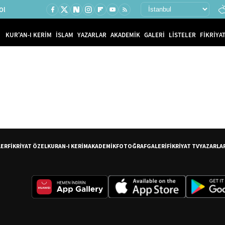
Ol
KUR'AN-I KERİM
İSLAM
YAZARLAR
AKADEMİK
GALERİ
LİSTELER
FİKRİYAT
LER
FİKRİYAT ÖZEL
KURAN-I KERİM
AKADEMİK
FOTOĞRAF
GALERİ
FİKRİYAT TV
YAZARLA