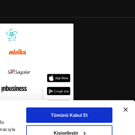
Tümünü Kabul Et
Bu
amacıyla
Kişiselleştir