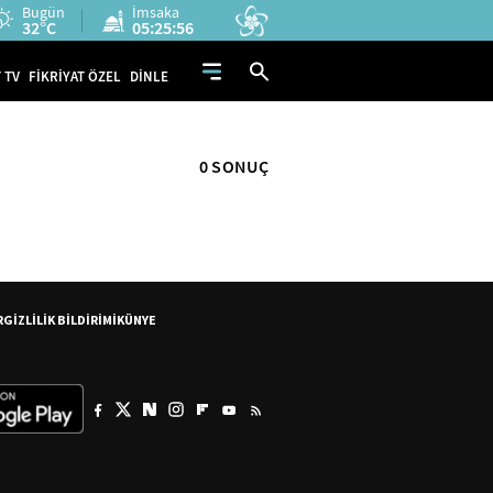
Bugün
İmsaka
32°C
05:25:55
 TV
FİKRİYAT ÖZEL
DİNLE
0 SONUÇ
R
GİZLİLİK BİLDİRİMİ
KÜNYE