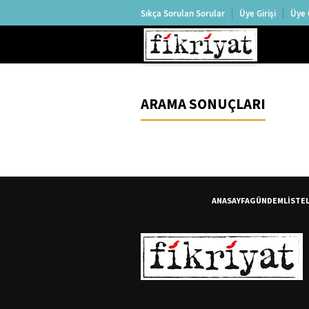
Sıkça Sorulan Sorular
Üye Girişi
Üye 
ARAMA SONUÇLARI
ANASAYFA
GÜNDEM
LİSTE