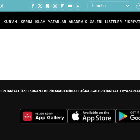
Ol
KUR'AN-I KERİM
İSLAM
YAZARLAR
AKADEMİK
GALERİ
LİSTELER
FİKRİYAT
LER
FİKRİYAT ÖZEL
KURAN-I KERİM
AKADEMİK
FOTOĞRAF
GALERİ
FİKRİYAT TV
YAZARLA