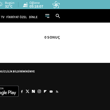
Bugün
Öğlene
32°C
05:18:07
 TV
FİKRİYAT ÖZEL
DİNLE
0 SONUÇ
R
GİZLİLİK BİLDİRİMİ
KÜNYE