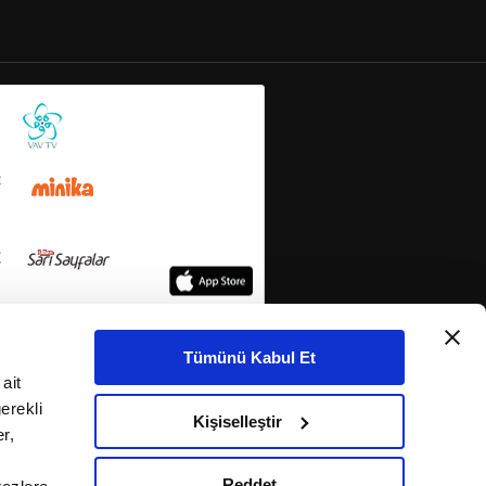
Tümünü Kabul Et
ait
erekli
Kişiselleştir
r,
Reddet