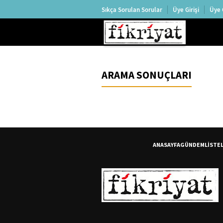
Sıkça Sorulan Sorular
Üye Girişi
Üye 
ARAMA SONUÇLARI
ANASAYFA
GÜNDEM
LİSTE