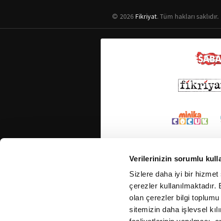
2026
Fikriyat
. Tüm hakları saklıdır.
Verilerinizin sorumlu kull
Sizlere daha iyi bir hizmet
çerezler kullanılmaktadır. B
olan çerezler bilgi toplumu
sitemizin daha işlevsel kıl