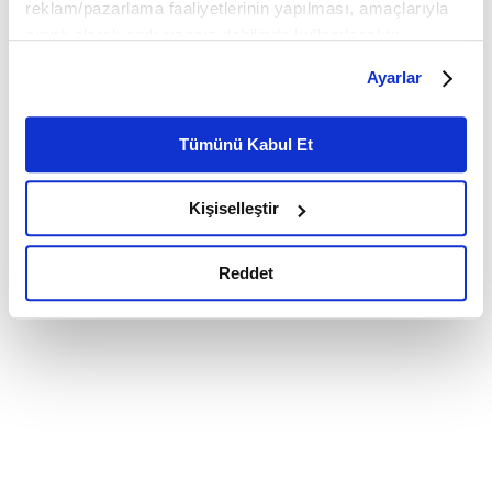
reklam/pazarlama faaliyetlerinin yapılması, amaçlarıyla
sınırlı olarak açık rızanız dahilinde kullanılacaktır.
Çerezlere ilişkin tercihlerinizi çerez paneli vasıtasıyla
Ayarlar
belirleyebilirsiniz. Çerezlere ilişkin detaylı bilgi için
Ayarlar butonuna tıklayabilir,
Çerez Bilgilendirme
Metnimizi ziyaret edebilirsiniz.
Tümünü Kabul Et
6698 sayılı Kişisel Verilerin Korunması Kanunu uyarınca
hazırlanmış olan İnternet Sitesi Aydınlatma Metnimizi
Kişiselleştir
okumak ve sitemizi ziyaretiniz kapsamında
gerçekleştirilen veri işleme faaliyetleri ile ilgili daha
detaylı bilgi almak için lütfen
tıklayınız.
Reddet