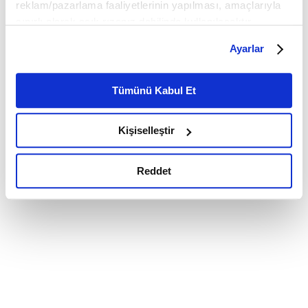
reklam/pazarlama faaliyetlerinin yapılması, amaçlarıyla
sınırlı olarak açık rızanız dahilinde kullanılacaktır.
Çerezlere ilişkin tercihlerinizi çerez paneli vasıtasıyla
Ayarlar
belirleyebilirsiniz. Çerezlere ilişkin detaylı bilgi için
Ayarlar butonuna tıklayabilir,
Çerez Bilgilendirme
Metnimizi ziyaret edebilirsiniz.
Tümünü Kabul Et
6698 sayılı Kişisel Verilerin Korunması Kanunu uyarınca
hazırlanmış olan İnternet Sitesi Aydınlatma Metnimizi
Kişiselleştir
okumak ve sitemizi ziyaretiniz kapsamında
gerçekleştirilen veri işleme faaliyetleri ile ilgili daha
detaylı bilgi almak için lütfen
tıklayınız.
Reddet