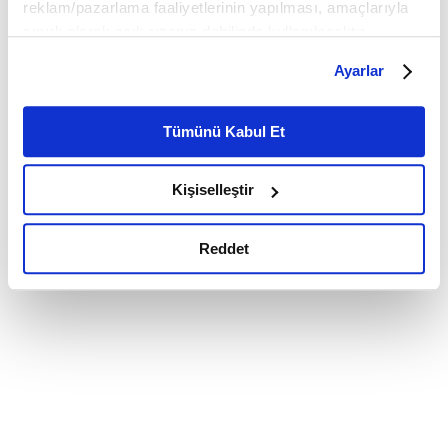
reklam/pazarlama faaliyetlerinin yapılması, amaçlarıyla
sınırlı olarak açık rızanız dahilinde kullanılacaktır.
Çerezlere ilişkin tercihlerinizi çerez paneli vasıtasıyla
Ayarlar
belirleyebilirsiniz. Çerezlere ilişkin detaylı bilgi için
Ayarlar butonuna tıklayabilir,
Çerez Bilgilendirme
Metnimizi ziyaret edebilirsiniz.
Tümünü Kabul Et
6698 sayılı Kişisel Verilerin Korunması Kanunu uyarınca
hazırlanmış olan İnternet Sitesi Aydınlatma Metnimizi
Kişiselleştir
okumak ve sitemizi ziyaretiniz kapsamında
gerçekleştirilen veri işleme faaliyetleri ile ilgili daha
detaylı bilgi almak için lütfen
tıklayınız.
Reddet