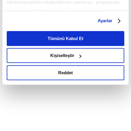
reklam/pazarlama faaliyetlerinin yapılması, amaçlarıyla
sınırlı olarak açık rızanız dahilinde kullanılacaktır.
Çerezlere ilişkin tercihlerinizi çerez paneli vasıtasıyla
Ayarlar
belirleyebilirsiniz. Çerezlere ilişkin detaylı bilgi için
Ayarlar butonuna tıklayabilir,
Çerez Bilgilendirme
Metnimizi ziyaret edebilirsiniz.
Tümünü Kabul Et
6698 sayılı Kişisel Verilerin Korunması Kanunu uyarınca
hazırlanmış olan İnternet Sitesi Aydınlatma Metnimizi
Kişiselleştir
okumak ve sitemizi ziyaretiniz kapsamında
gerçekleştirilen veri işleme faaliyetleri ile ilgili daha
detaylı bilgi almak için lütfen
tıklayınız.
Reddet