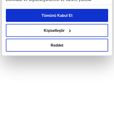
reklam/pazarlama faaliyetlerinin yapılması, amaçlarıyla
sınırlı olarak açık rızanız dahilinde kullanılacaktır.
Tümünü Kabul Et
Çerezlere ilişkin tercihlerinizi çerez paneli vasıtasıyla
belirleyebilirsiniz. Çerezlere ilişkin detaylı bilgi için
Ayarlar butonuna tıklayabilir,
Çerez Bilgilendirme
Kişiselleştir
Metnimizi ziyaret edebilirsiniz.
6698 sayılı Kişisel Verilerin Korunması Kanunu uyarınca
Reddet
hazırlanmış olan İnternet Sitesi Aydınlatma Metnimizi
okumak ve sitemizi ziyaretiniz kapsamında
gerçekleştirilen veri işleme faaliyetleri ile ilgili daha
detaylı bilgi almak için lütfen
tıklayınız.