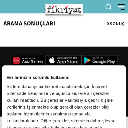
ARAMA SONUÇLARI
0 SONUÇ
Verilerinizin sorumlu kullanımı
Sizlere daha iyi bir hizmet sunabilmek için İnternet
2026
Fikriyat
. Tüm hakları saklıdır.
Sitemizde kendimize ve üçüncü kişilere ait çerezler
kullanılmaktadır. Bu çerezler vasıtasıyla çeşitli kişisel
verileriniz işlenmekte olup gerekli olan çerezler bilgi
toplumu hizmetlerinin sunulması amacıyla
kullanılmaktadır. Diğer çerezler, sitemizin daha işlevsel
kılınması ve kişiselleştirilmesi ve sizlere yönelik