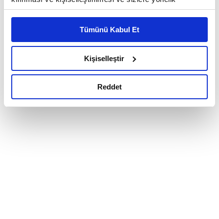
reklam/pazarlama faaliyetlerinin yapılması, amaçlarıyla
sınırlı olarak açık rızanız dahilinde kullanılacaktır.
Tümünü Kabul Et
Çerezlere ilişkin tercihlerinizi çerez paneli vasıtasıyla
belirleyebilirsiniz. Çerezlere ilişkin detaylı bilgi için
Ayarlar butonuna tıklayabilir,
Çerez Bilgilendirme
Kişiselleştir
Metnimizi ziyaret edebilirsiniz.
6698 sayılı Kişisel Verilerin Korunması Kanunu uyarınca
Reddet
hazırlanmış olan İnternet Sitesi Aydınlatma Metnimizi
okumak ve sitemizi ziyaretiniz kapsamında
gerçekleştirilen veri işleme faaliyetleri ile ilgili daha
detaylı bilgi almak için lütfen
tıklayınız.