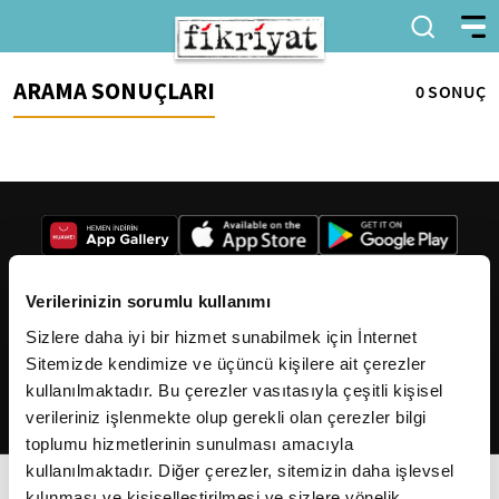
ARAMA SONUÇLARI
0 SONUÇ
Verilerinizin sorumlu kullanımı
Sizlere daha iyi bir hizmet sunabilmek için İnternet
2026
Fikriyat
. Tüm hakları saklıdır.
Sitemizde kendimize ve üçüncü kişilere ait çerezler
kullanılmaktadır. Bu çerezler vasıtasıyla çeşitli kişisel
verileriniz işlenmekte olup gerekli olan çerezler bilgi
toplumu hizmetlerinin sunulması amacıyla
kullanılmaktadır. Diğer çerezler, sitemizin daha işlevsel
kılınması ve kişiselleştirilmesi ve sizlere yönelik