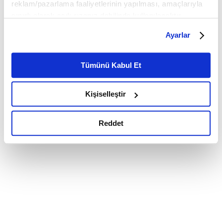
reklam/pazarlama faaliyetlerinin yapılması, amaçlarıyla
sınırlı olarak açık rızanız dahilinde kullanılacaktır.
Çerezlere ilişkin tercihlerinizi çerez paneli vasıtasıyla
Ayarlar
belirleyebilirsiniz. Çerezlere ilişkin detaylı bilgi için
Ayarlar butonuna tıklayabilir,
Çerez Bilgilendirme
Metnimizi ziyaret edebilirsiniz.
Tümünü Kabul Et
6698 sayılı Kişisel Verilerin Korunması Kanunu uyarınca
hazırlanmış olan İnternet Sitesi Aydınlatma Metnimizi
Kişiselleştir
okumak ve sitemizi ziyaretiniz kapsamında
gerçekleştirilen veri işleme faaliyetleri ile ilgili daha
detaylı bilgi almak için lütfen
tıklayınız.
Reddet