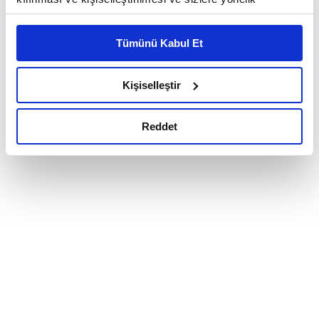
reklam/pazarlama faaliyetlerinin yapılması, amaçlarıyla
sınırlı olarak açık rızanız dahilinde kullanılacaktır.
Tümünü Kabul Et
Çerezlere ilişkin tercihlerinizi çerez paneli vasıtasıyla
belirleyebilirsiniz. Çerezlere ilişkin detaylı bilgi için
Ayarlar butonuna tıklayabilir,
Çerez Bilgilendirme
Kişiselleştir
Metnimizi ziyaret edebilirsiniz.
6698 sayılı Kişisel Verilerin Korunması Kanunu uyarınca
Reddet
hazırlanmış olan İnternet Sitesi Aydınlatma Metnimizi
okumak ve sitemizi ziyaretiniz kapsamında
gerçekleştirilen veri işleme faaliyetleri ile ilgili daha
detaylı bilgi almak için lütfen
tıklayınız.