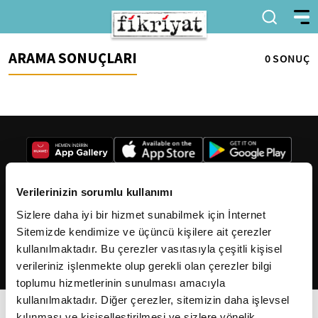
ARAMA SONUÇLARI
0 SONUÇ
Verilerinizin sorumlu kullanımı
Sizlere daha iyi bir hizmet sunabilmek için İnternet
2026
Fikriyat
. Tüm hakları saklıdır.
Sitemizde kendimize ve üçüncü kişilere ait çerezler
kullanılmaktadır. Bu çerezler vasıtasıyla çeşitli kişisel
verileriniz işlenmekte olup gerekli olan çerezler bilgi
toplumu hizmetlerinin sunulması amacıyla
kullanılmaktadır. Diğer çerezler, sitemizin daha işlevsel
kılınması ve kişiselleştirilmesi ve sizlere yönelik