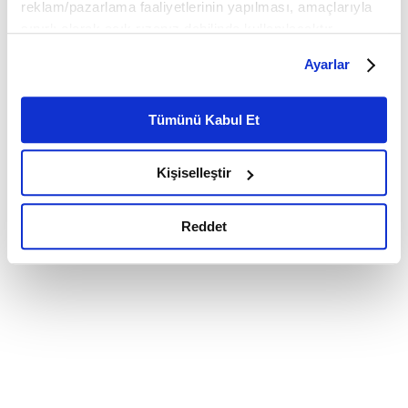
reklam/pazarlama faaliyetlerinin yapılması, amaçlarıyla
sınırlı olarak açık rızanız dahilinde kullanılacaktır.
Çerezlere ilişkin tercihlerinizi çerez paneli vasıtasıyla
Ayarlar
belirleyebilirsiniz. Çerezlere ilişkin detaylı bilgi için
Ayarlar butonuna tıklayabilir,
Çerez Bilgilendirme
Metnimizi ziyaret edebilirsiniz.
Tümünü Kabul Et
6698 sayılı Kişisel Verilerin Korunması Kanunu uyarınca
hazırlanmış olan İnternet Sitesi Aydınlatma Metnimizi
Kişiselleştir
okumak ve sitemizi ziyaretiniz kapsamında
gerçekleştirilen veri işleme faaliyetleri ile ilgili daha
detaylı bilgi almak için lütfen
tıklayınız.
Reddet