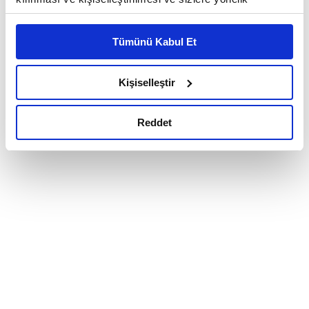
reklam/pazarlama faaliyetlerinin yapılması, amaçlarıyla
sınırlı olarak açık rızanız dahilinde kullanılacaktır.
Tümünü Kabul Et
Çerezlere ilişkin tercihlerinizi çerez paneli vasıtasıyla
belirleyebilirsiniz. Çerezlere ilişkin detaylı bilgi için
Ayarlar butonuna tıklayabilir,
Çerez Bilgilendirme
Kişiselleştir
Metnimizi ziyaret edebilirsiniz.
6698 sayılı Kişisel Verilerin Korunması Kanunu uyarınca
Reddet
hazırlanmış olan İnternet Sitesi Aydınlatma Metnimizi
okumak ve sitemizi ziyaretiniz kapsamında
gerçekleştirilen veri işleme faaliyetleri ile ilgili daha
detaylı bilgi almak için lütfen
tıklayınız.