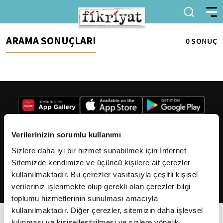
ARAMA SONUÇLARI
0 SONUÇ
Verilerinizin sorumlu kullanımı
Sizlere daha iyi bir hizmet sunabilmek için İnternet
2026
Fikriyat
. Tüm hakları saklıdır.
Sitemizde kendimize ve üçüncü kişilere ait çerezler
kullanılmaktadır. Bu çerezler vasıtasıyla çeşitli kişisel
verileriniz işlenmekte olup gerekli olan çerezler bilgi
toplumu hizmetlerinin sunulması amacıyla
kullanılmaktadır. Diğer çerezler, sitemizin daha işlevsel
kılınması ve kişiselleştirilmesi ve sizlere yönelik