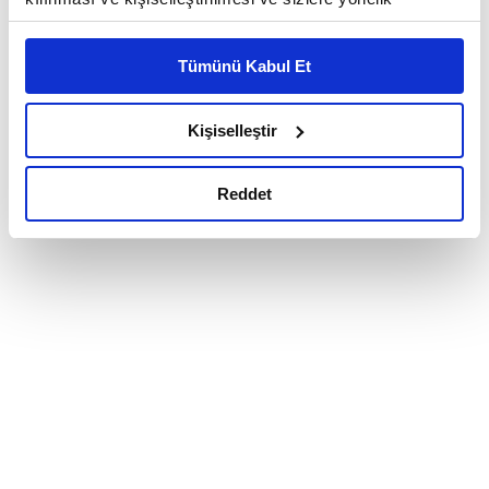
reklam/pazarlama faaliyetlerinin yapılması, amaçlarıyla
sınırlı olarak açık rızanız dahilinde kullanılacaktır.
Tümünü Kabul Et
Çerezlere ilişkin tercihlerinizi çerez paneli vasıtasıyla
belirleyebilirsiniz. Çerezlere ilişkin detaylı bilgi için
Ayarlar butonuna tıklayabilir,
Çerez Bilgilendirme
Kişiselleştir
Metnimizi ziyaret edebilirsiniz.
6698 sayılı Kişisel Verilerin Korunması Kanunu uyarınca
Reddet
hazırlanmış olan İnternet Sitesi Aydınlatma Metnimizi
okumak ve sitemizi ziyaretiniz kapsamında
gerçekleştirilen veri işleme faaliyetleri ile ilgili daha
detaylı bilgi almak için lütfen
tıklayınız.