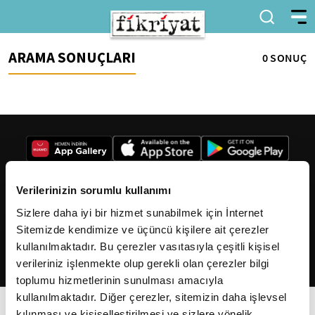
ARAMA SONUÇLARI
0 SONUÇ
Verilerinizin sorumlu kullanımı
Sizlere daha iyi bir hizmet sunabilmek için İnternet
2026
Fikriyat
. Tüm hakları saklıdır.
Sitemizde kendimize ve üçüncü kişilere ait çerezler
kullanılmaktadır. Bu çerezler vasıtasıyla çeşitli kişisel
verileriniz işlenmekte olup gerekli olan çerezler bilgi
toplumu hizmetlerinin sunulması amacıyla
kullanılmaktadır. Diğer çerezler, sitemizin daha işlevsel
kılınması ve kişiselleştirilmesi ve sizlere yönelik