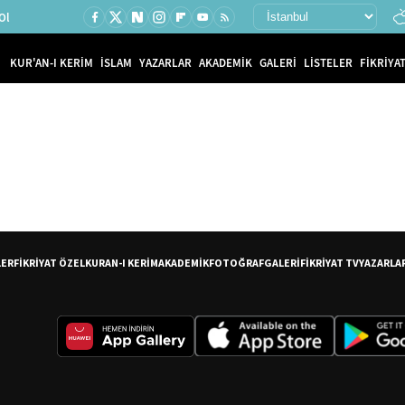
Ol
KUR'AN-I KERİM
İSLAM
YAZARLAR
AKADEMİK
GALERİ
LİSTELER
FİKRİYAT
LER
FİKRİYAT ÖZEL
KURAN-I KERİM
AKADEMİK
FOTOĞRAF
GALERİ
FİKRİYAT TV
YAZARLA