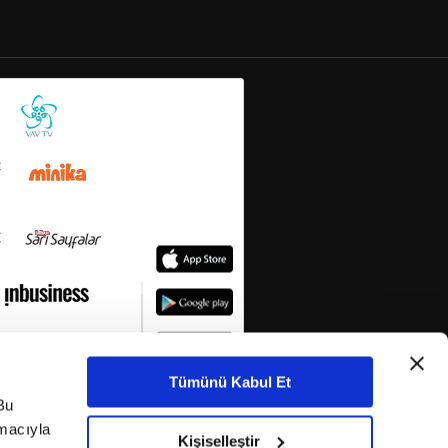
Tümünü Kabul Et
Bu
amacıyla
Kişiselleştir