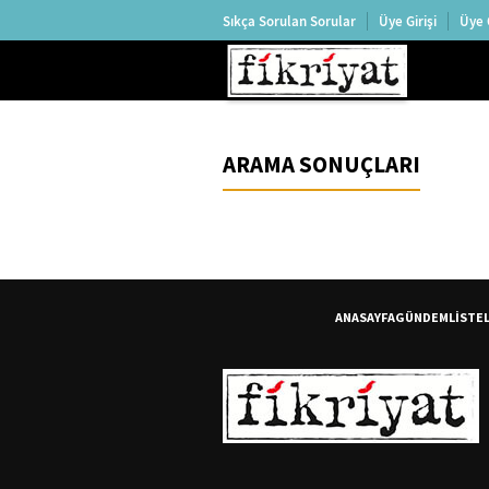
Sıkça Sorulan Sorular
Üye Girişi
Üye 
ARAMA SONUÇLARI
ANASAYFA
GÜNDEM
LİSTE