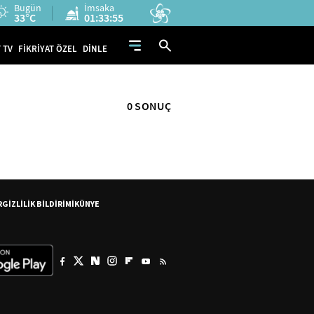
Bugün
İmsaka
33°C
01:33:54
 TV
FİKRİYAT ÖZEL
DİNLE
0 SONUÇ
R
GİZLİLİK BİLDİRİMİ
KÜNYE