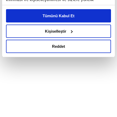
reklam/pazarlama faaliyetlerinin yapılması, amaçlarıyla
sınırlı olarak açık rızanız dahilinde kullanılacaktır.
Tümünü Kabul Et
Çerezlere ilişkin tercihlerinizi çerez paneli vasıtasıyla
belirleyebilirsiniz. Çerezlere ilişkin detaylı bilgi için
Ayarlar butonuna tıklayabilir,
Çerez Bilgilendirme
Kişiselleştir
Metnimizi ziyaret edebilirsiniz.
6698 sayılı Kişisel Verilerin Korunması Kanunu uyarınca
Reddet
hazırlanmış olan İnternet Sitesi Aydınlatma Metnimizi
okumak ve sitemizi ziyaretiniz kapsamında
gerçekleştirilen veri işleme faaliyetleri ile ilgili daha
detaylı bilgi almak için lütfen
tıklayınız.