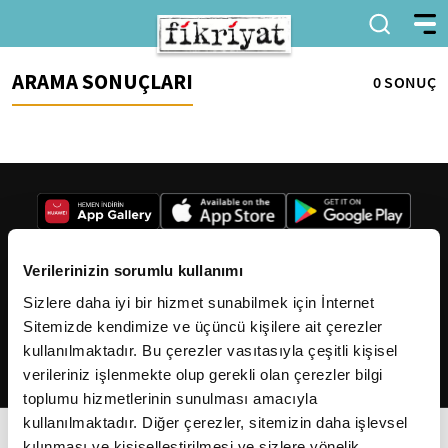
ARAMA SONUÇLARI
0 SONUÇ
Verilerinizin sorumlu kullanımı
Sizlere daha iyi bir hizmet sunabilmek için İnternet
2026
Fikriyat
. Tüm hakları saklıdır.
Sitemizde kendimize ve üçüncü kişilere ait çerezler
kullanılmaktadır. Bu çerezler vasıtasıyla çeşitli kişisel
verileriniz işlenmekte olup gerekli olan çerezler bilgi
toplumu hizmetlerinin sunulması amacıyla
kullanılmaktadır. Diğer çerezler, sitemizin daha işlevsel
kılınması ve kişiselleştirilmesi ve sizlere yönelik