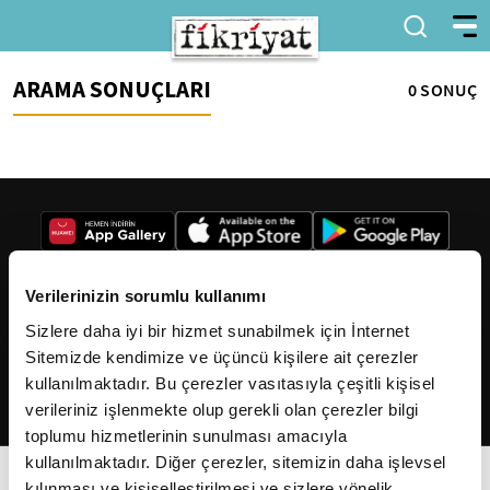
ARAMA SONUÇLARI
0 SONUÇ
Verilerinizin sorumlu kullanımı
Sizlere daha iyi bir hizmet sunabilmek için İnternet
2026
Fikriyat
. Tüm hakları saklıdır.
Sitemizde kendimize ve üçüncü kişilere ait çerezler
kullanılmaktadır. Bu çerezler vasıtasıyla çeşitli kişisel
verileriniz işlenmekte olup gerekli olan çerezler bilgi
toplumu hizmetlerinin sunulması amacıyla
kullanılmaktadır. Diğer çerezler, sitemizin daha işlevsel
kılınması ve kişiselleştirilmesi ve sizlere yönelik