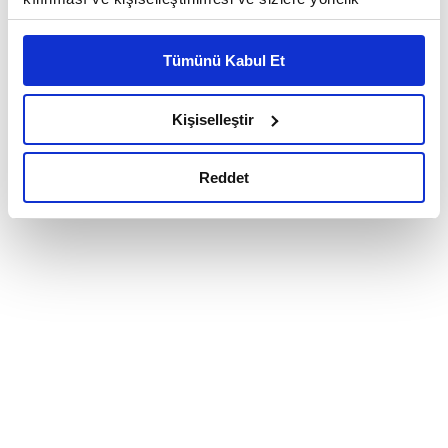
reklam/pazarlama faaliyetlerinin yapılması, amaçlarıyla
sınırlı olarak açık rızanız dahilinde kullanılacaktır.
Tümünü Kabul Et
Çerezlere ilişkin tercihlerinizi çerez paneli vasıtasıyla
belirleyebilirsiniz. Çerezlere ilişkin detaylı bilgi için
Ayarlar butonuna tıklayabilir,
Çerez Bilgilendirme
Kişiselleştir
Metnimizi ziyaret edebilirsiniz.
6698 sayılı Kişisel Verilerin Korunması Kanunu uyarınca
Reddet
hazırlanmış olan İnternet Sitesi Aydınlatma Metnimizi
okumak ve sitemizi ziyaretiniz kapsamında
gerçekleştirilen veri işleme faaliyetleri ile ilgili daha
detaylı bilgi almak için lütfen
tıklayınız.