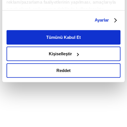
reklam/pazarlama faaliyetlerinin yapılması, amaçlarıyla
sınırlı olarak açık rızanız dahilinde kullanılacaktır.
Çerezlere ilişkin tercihlerinizi çerez paneli vasıtasıyla
Ayarlar
belirleyebilirsiniz. Çerezlere ilişkin detaylı bilgi için
Ayarlar butonuna tıklayabilir,
Çerez Bilgilendirme
Metnimizi ziyaret edebilirsiniz.
Tümünü Kabul Et
6698 sayılı Kişisel Verilerin Korunması Kanunu uyarınca
hazırlanmış olan İnternet Sitesi Aydınlatma Metnimizi
Kişiselleştir
okumak ve sitemizi ziyaretiniz kapsamında
gerçekleştirilen veri işleme faaliyetleri ile ilgili daha
detaylı bilgi almak için lütfen
tıklayınız.
Reddet