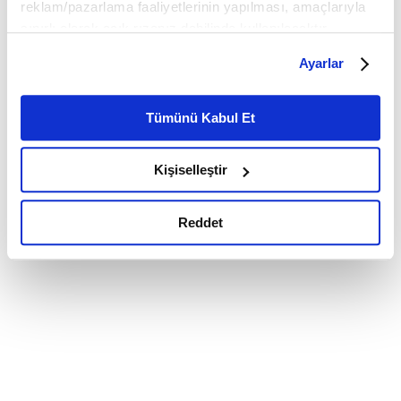
reklam/pazarlama faaliyetlerinin yapılması, amaçlarıyla
sınırlı olarak açık rızanız dahilinde kullanılacaktır.
Çerezlere ilişkin tercihlerinizi çerez paneli vasıtasıyla
Ayarlar
belirleyebilirsiniz. Çerezlere ilişkin detaylı bilgi için
Ayarlar butonuna tıklayabilir,
Çerez Bilgilendirme
Metnimizi ziyaret edebilirsiniz.
Tümünü Kabul Et
6698 sayılı Kişisel Verilerin Korunması Kanunu uyarınca
hazırlanmış olan İnternet Sitesi Aydınlatma Metnimizi
Kişiselleştir
okumak ve sitemizi ziyaretiniz kapsamında
gerçekleştirilen veri işleme faaliyetleri ile ilgili daha
detaylı bilgi almak için lütfen
tıklayınız.
Reddet