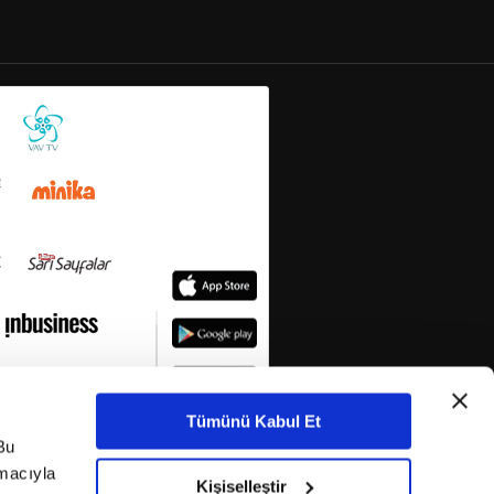
Tümünü Kabul Et
Bu
amacıyla
Kişiselleştir