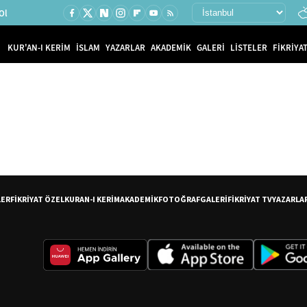
Ol
KUR'AN-I KERİM
İSLAM
YAZARLAR
AKADEMİK
GALERİ
LİSTELER
FİKRİYAT
LER
FİKRİYAT ÖZEL
KURAN-I KERİM
AKADEMİK
FOTOĞRAF
GALERİ
FİKRİYAT TV
YAZARLA