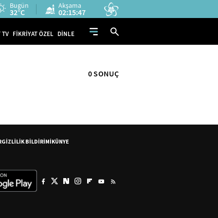
Bugün
Akşama
32°C
02:15:46
 TV
FİKRİYAT ÖZEL
DİNLE
0 SONUÇ
R
GİZLİLİK BİLDİRİMİ
KÜNYE