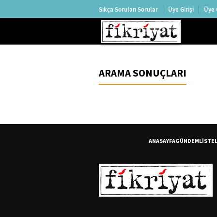
Sıkça Sorulan Sorular
Üye Girişi
Üye 
ARAMA SONUÇLARI
ANASAYFA
GÜNDEM
LİSTE