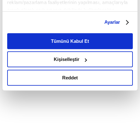
reklam/pazarlama faaliyetlerinin yapılması, amaçlarıyla
sınırlı olarak açık rızanız dahilinde kullanılacaktır.
Çerezlere ilişkin tercihlerinizi çerez paneli vasıtasıyla
Ayarlar
belirleyebilirsiniz. Çerezlere ilişkin detaylı bilgi için
Ayarlar butonuna tıklayabilir,
Çerez Bilgilendirme
Metnimizi ziyaret edebilirsiniz.
Tümünü Kabul Et
6698 sayılı Kişisel Verilerin Korunması Kanunu uyarınca
hazırlanmış olan İnternet Sitesi Aydınlatma Metnimizi
Kişiselleştir
okumak ve sitemizi ziyaretiniz kapsamında
gerçekleştirilen veri işleme faaliyetleri ile ilgili daha
detaylı bilgi almak için lütfen
tıklayınız.
Reddet