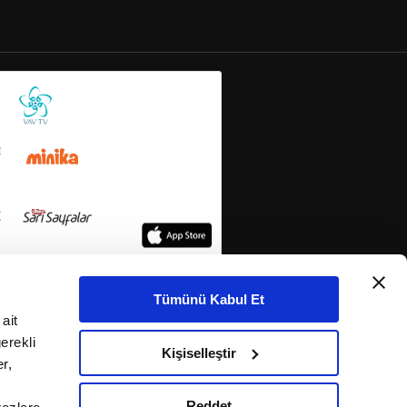
Tümünü Kabul Et
ait
erekli
Kişiselleştir
r,
Reddet