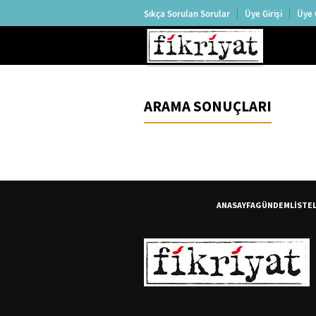
Sıkça Sorulan Sorular
Üye Girişi
Üye 
ARAMA SONUÇLARI
ANASAYFA
GÜNDEM
LİSTE