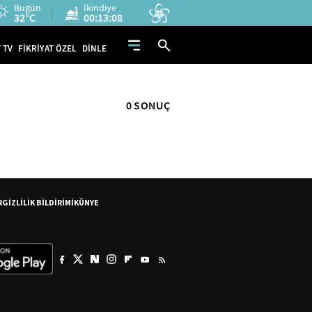
Bugün
İkindiye
32°C
00:13:08
 TV
FİKRİYAT ÖZEL
DİNLE
0 SONUÇ
R
GİZLİLİK BİLDİRİMİ
KÜNYE