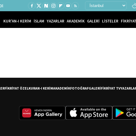
Ol
KUR'AN-I KERİM
İSLAM
YAZARLAR
AKADEMİK
GALERİ
LİSTELER
FİKRİYAT
LER
FİKRİYAT ÖZEL
KURAN-I KERİM
AKADEMİK
FOTOĞRAF
GALERİ
FİKRİYAT TV
YAZARLA