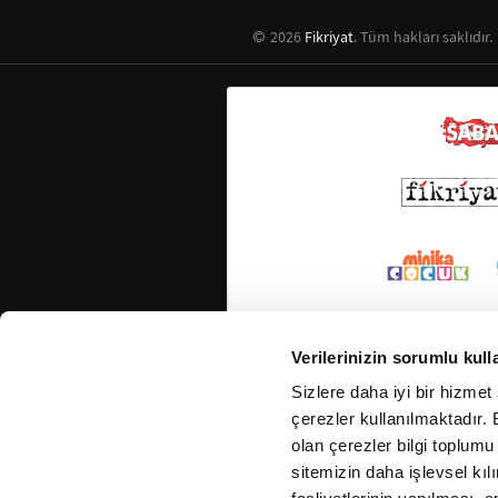
2026
Fikriyat
. Tüm hakları saklıdır.
Verilerinizin sorumlu kull
Sizlere daha iyi bir hizmet
çerezler kullanılmaktadır. B
olan çerezler bilgi toplumu
sitemizin daha işlevsel kıl