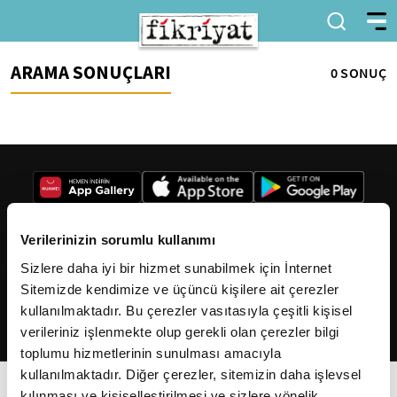
ARAMA SONUÇLARI
0 SONUÇ
Verilerinizin sorumlu kullanımı
Sizlere daha iyi bir hizmet sunabilmek için İnternet
2026
Fikriyat
. Tüm hakları saklıdır.
Sitemizde kendimize ve üçüncü kişilere ait çerezler
kullanılmaktadır. Bu çerezler vasıtasıyla çeşitli kişisel
verileriniz işlenmekte olup gerekli olan çerezler bilgi
toplumu hizmetlerinin sunulması amacıyla
kullanılmaktadır. Diğer çerezler, sitemizin daha işlevsel
kılınması ve kişiselleştirilmesi ve sizlere yönelik