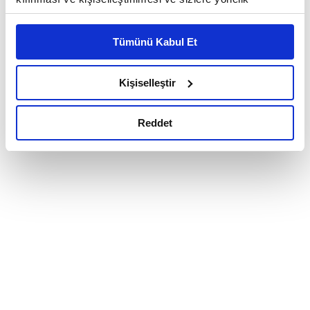
reklam/pazarlama faaliyetlerinin yapılması, amaçlarıyla
sınırlı olarak açık rızanız dahilinde kullanılacaktır.
Tümünü Kabul Et
Çerezlere ilişkin tercihlerinizi çerez paneli vasıtasıyla
belirleyebilirsiniz. Çerezlere ilişkin detaylı bilgi için
Ayarlar butonuna tıklayabilir,
Çerez Bilgilendirme
Kişiselleştir
Metnimizi ziyaret edebilirsiniz.
6698 sayılı Kişisel Verilerin Korunması Kanunu uyarınca
Reddet
hazırlanmış olan İnternet Sitesi Aydınlatma Metnimizi
okumak ve sitemizi ziyaretiniz kapsamında
gerçekleştirilen veri işleme faaliyetleri ile ilgili daha
detaylı bilgi almak için lütfen
tıklayınız.