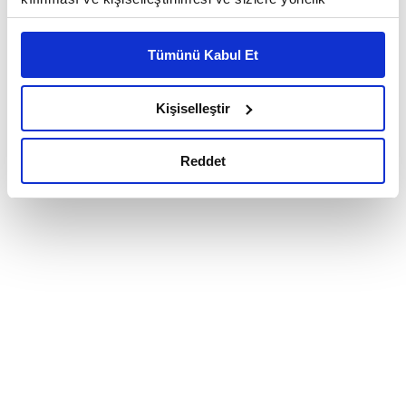
reklam/pazarlama faaliyetlerinin yapılması, amaçlarıyla
sınırlı olarak açık rızanız dahilinde kullanılacaktır.
Tümünü Kabul Et
Çerezlere ilişkin tercihlerinizi çerez paneli vasıtasıyla
belirleyebilirsiniz. Çerezlere ilişkin detaylı bilgi için
Ayarlar butonuna tıklayabilir,
Çerez Bilgilendirme
Kişiselleştir
Metnimizi ziyaret edebilirsiniz.
6698 sayılı Kişisel Verilerin Korunması Kanunu uyarınca
Reddet
hazırlanmış olan İnternet Sitesi Aydınlatma Metnimizi
okumak ve sitemizi ziyaretiniz kapsamında
gerçekleştirilen veri işleme faaliyetleri ile ilgili daha
detaylı bilgi almak için lütfen
tıklayınız.