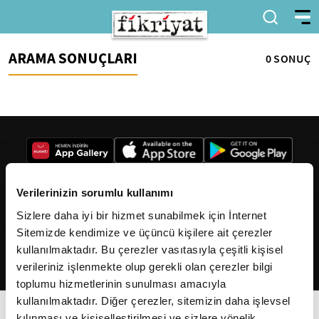
ARAMA SONUÇLARI
0 SONUÇ
Verilerinizin sorumlu kullanımı
Sizlere daha iyi bir hizmet sunabilmek için İnternet
2026
Fikriyat
. Tüm hakları saklıdır.
Sitemizde kendimize ve üçüncü kişilere ait çerezler
kullanılmaktadır. Bu çerezler vasıtasıyla çeşitli kişisel
verileriniz işlenmekte olup gerekli olan çerezler bilgi
toplumu hizmetlerinin sunulması amacıyla
kullanılmaktadır. Diğer çerezler, sitemizin daha işlevsel
kılınması ve kişiselleştirilmesi ve sizlere yönelik