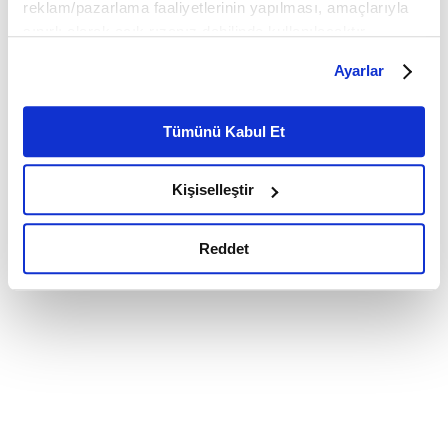
reklam/pazarlama faaliyetlerinin yapılması, amaçlarıyla
sınırlı olarak açık rızanız dahilinde kullanılacaktır.
Çerezlere ilişkin tercihlerinizi çerez paneli vasıtasıyla
Ayarlar
belirleyebilirsiniz. Çerezlere ilişkin detaylı bilgi için
Ayarlar butonuna tıklayabilir,
Çerez Bilgilendirme
Metnimizi ziyaret edebilirsiniz.
Tümünü Kabul Et
6698 sayılı Kişisel Verilerin Korunması Kanunu uyarınca
hazırlanmış olan İnternet Sitesi Aydınlatma Metnimizi
Kişiselleştir
okumak ve sitemizi ziyaretiniz kapsamında
gerçekleştirilen veri işleme faaliyetleri ile ilgili daha
detaylı bilgi almak için lütfen
tıklayınız.
Reddet