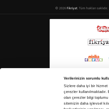
2026
Fikriyat
. Tüm hakları saklıdır.
Verilerinizin sorumlu kull
Sizlere daha iyi bir hizmet
çerezler kullanılmaktadır. B
olan çerezler bilgi toplumu
sitemizin daha işlevsel kıl