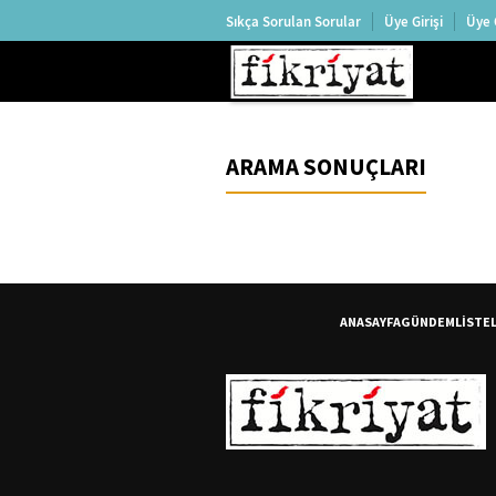
Sıkça Sorulan Sorular
Üye Girişi
Üye 
ARAMA SONUÇLARI
ANASAYFA
GÜNDEM
LİSTE