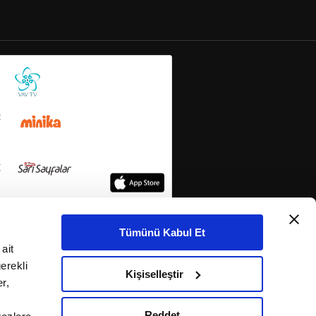
Tümünü Kabul Et
ait
erekli
Kişiselleştir
r,
Reddet