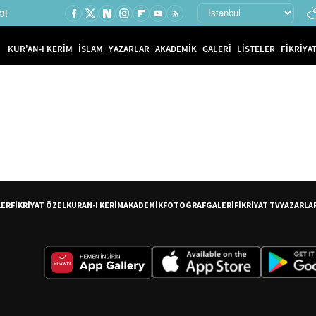
Ol
KUR'AN-I KERİM
İSLAM
YAZARLAR
AKADEMİK
GALERİ
LİSTELER
FİKRİYAT
LER
FİKRİYAT ÖZEL
KURAN-I KERİM
AKADEMİK
FOTOĞRAF
GALERİ
FİKRİYAT TV
YAZARLA