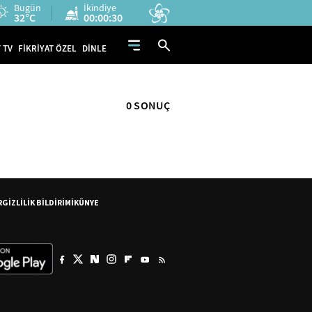
Bugün
İkindiye
32°C
00:00:30
 TV
FİKRİYAT ÖZEL
DİNLE
0 SONUÇ
R
GİZLİLİK BİLDİRİMİ
KÜNYE