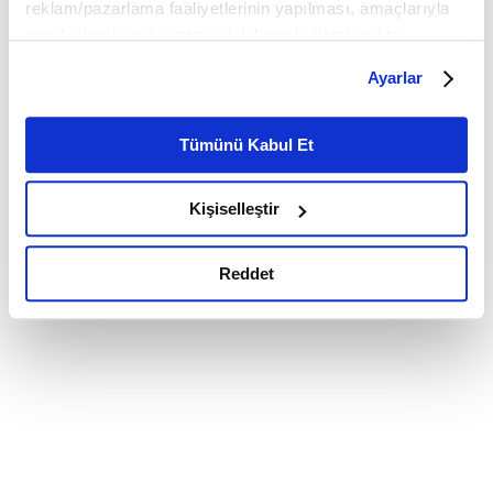
reklam/pazarlama faaliyetlerinin yapılması, amaçlarıyla
sınırlı olarak açık rızanız dahilinde kullanılacaktır.
Çerezlere ilişkin tercihlerinizi çerez paneli vasıtasıyla
Ayarlar
belirleyebilirsiniz. Çerezlere ilişkin detaylı bilgi için
Ayarlar butonuna tıklayabilir,
Çerez Bilgilendirme
Metnimizi ziyaret edebilirsiniz.
Tümünü Kabul Et
6698 sayılı Kişisel Verilerin Korunması Kanunu uyarınca
hazırlanmış olan İnternet Sitesi Aydınlatma Metnimizi
Kişiselleştir
okumak ve sitemizi ziyaretiniz kapsamında
gerçekleştirilen veri işleme faaliyetleri ile ilgili daha
detaylı bilgi almak için lütfen
tıklayınız.
Reddet