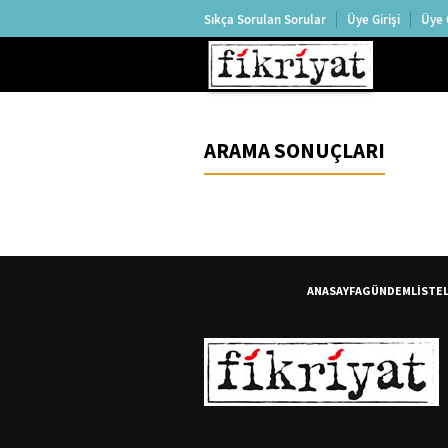
Sıkça Sorulan Sorular
Üye Girişi
Üye 
ARAMA SONUÇLARI
ANASAYFA
GÜNDEM
LİSTE