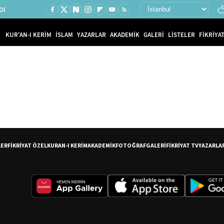
Ol
KUR'AN-I KERİM
İSLAM
YAZARLAR
AKADEMİK
GALERİ
LİSTELER
FİKRİYAT
LER
FİKRİYAT ÖZEL
KURAN-I KERİM
AKADEMİK
FOTOĞRAF
GALERİ
FİKRİYAT TV
YAZARLA