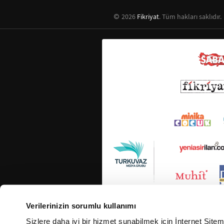
2026
Fikriyat
. Tüm hakları saklıdır.
Verilerinizin sorumlu kullanımı
Sizlere daha iyi bir hizmet sunabilmek için İnternet Site