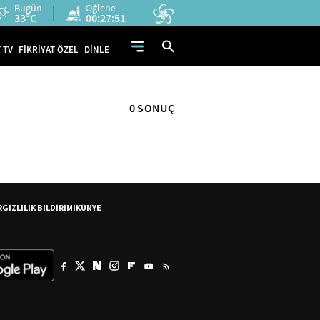
Bugün
Öğlene
33°C
00:27:51
 TV
FİKRİYAT ÖZEL
DİNLE
0 SONUÇ
R
GİZLİLİK BİLDİRİMİ
KÜNYE