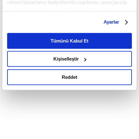
reklam/pazarlama faaliyetlerinin yapılması, amaçlarıyla
sınırlı olarak açık rızanız dahilinde kullanılacaktır.
Çerezlere ilişkin tercihlerinizi çerez paneli vasıtasıyla
Ayarlar
belirleyebilirsiniz. Çerezlere ilişkin detaylı bilgi için
Ayarlar butonuna tıklayabilir,
Çerez Bilgilendirme
Metnimizi ziyaret edebilirsiniz.
Tümünü Kabul Et
6698 sayılı Kişisel Verilerin Korunması Kanunu uyarınca
hazırlanmış olan İnternet Sitesi Aydınlatma Metnimizi
Kişiselleştir
okumak ve sitemizi ziyaretiniz kapsamında
gerçekleştirilen veri işleme faaliyetleri ile ilgili daha
detaylı bilgi almak için lütfen
tıklayınız.
Reddet