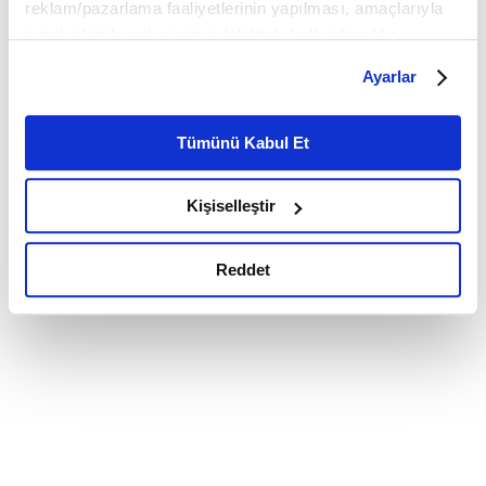
reklam/pazarlama faaliyetlerinin yapılması, amaçlarıyla
sınırlı olarak açık rızanız dahilinde kullanılacaktır.
Çerezlere ilişkin tercihlerinizi çerez paneli vasıtasıyla
Ayarlar
belirleyebilirsiniz. Çerezlere ilişkin detaylı bilgi için
Ayarlar butonuna tıklayabilir,
Çerez Bilgilendirme
Metnimizi ziyaret edebilirsiniz.
Tümünü Kabul Et
6698 sayılı Kişisel Verilerin Korunması Kanunu uyarınca
hazırlanmış olan İnternet Sitesi Aydınlatma Metnimizi
Kişiselleştir
okumak ve sitemizi ziyaretiniz kapsamında
gerçekleştirilen veri işleme faaliyetleri ile ilgili daha
detaylı bilgi almak için lütfen
tıklayınız.
Reddet