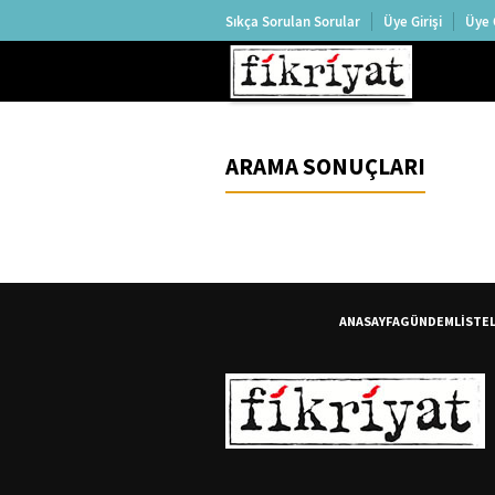
Sıkça Sorulan Sorular
Üye Girişi
Üye 
ARAMA SONUÇLARI
ANASAYFA
GÜNDEM
LİSTE