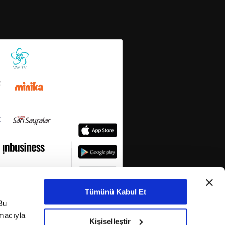
Tümünü Kabul Et
Bu
amacıyla
Kişiselleştir