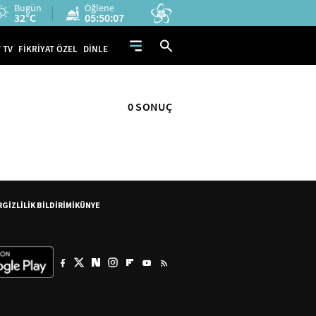
Bugün
Öğlene
32°C
05:50:07
 TV
FİKRİYAT ÖZEL
DİNLE
0 SONUÇ
R
GİZLİLİK BİLDİRİMİ
KÜNYE