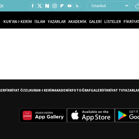
Ol
KUR'AN-I KERİM
İSLAM
YAZARLAR
AKADEMİK
GALERİ
LİSTELER
FİKRİYAT
LER
FİKRİYAT ÖZEL
KURAN-I KERİM
AKADEMİK
FOTOĞRAF
GALERİ
FİKRİYAT TV
YAZARLA