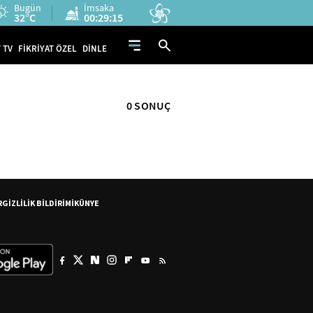
Bugün
İmsaka
32°C
00:29:14
 TV
FİKRİYAT ÖZEL
DİNLE
0 SONUÇ
R
GİZLİLİK BİLDİRİMİ
KÜNYE