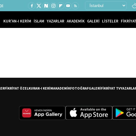
Ol
KUR'AN-I KERİM
İSLAM
YAZARLAR
AKADEMİK
GALERİ
LİSTELER
FİKRİYAT
LER
FİKRİYAT ÖZEL
KURAN-I KERİM
AKADEMİK
FOTOĞRAF
GALERİ
FİKRİYAT TV
YAZARLA