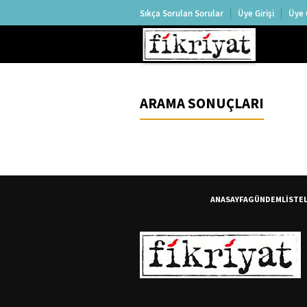
Sıkça Sorulan Sorular
Üye Girişi
Üye 
ARAMA SONUÇLARI
ANASAYFA
GÜNDEM
LİSTE