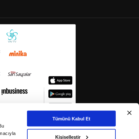
Tümünü Kabul Et
Bu
amacıyla
Kişiselleştir