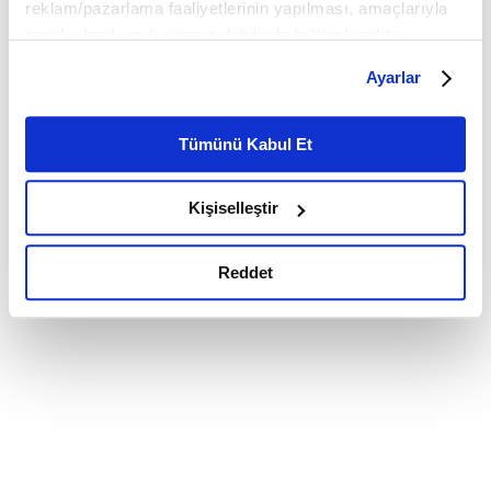
reklam/pazarlama faaliyetlerinin yapılması, amaçlarıyla
sınırlı olarak açık rızanız dahilinde kullanılacaktır.
Çerezlere ilişkin tercihlerinizi çerez paneli vasıtasıyla
Ayarlar
belirleyebilirsiniz. Çerezlere ilişkin detaylı bilgi için
Ayarlar butonuna tıklayabilir,
Çerez Bilgilendirme
Metnimizi ziyaret edebilirsiniz.
Tümünü Kabul Et
6698 sayılı Kişisel Verilerin Korunması Kanunu uyarınca
hazırlanmış olan İnternet Sitesi Aydınlatma Metnimizi
Kişiselleştir
okumak ve sitemizi ziyaretiniz kapsamında
gerçekleştirilen veri işleme faaliyetleri ile ilgili daha
detaylı bilgi almak için lütfen
tıklayınız.
Reddet