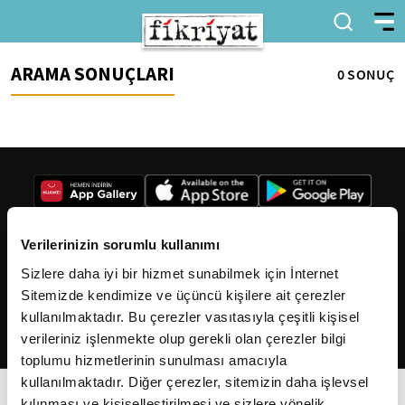
ARAMA SONUÇLARI
0 SONUÇ
Verilerinizin sorumlu kullanımı
Sizlere daha iyi bir hizmet sunabilmek için İnternet
2026
Fikriyat
. Tüm hakları saklıdır.
Sitemizde kendimize ve üçüncü kişilere ait çerezler
kullanılmaktadır. Bu çerezler vasıtasıyla çeşitli kişisel
verileriniz işlenmekte olup gerekli olan çerezler bilgi
toplumu hizmetlerinin sunulması amacıyla
kullanılmaktadır. Diğer çerezler, sitemizin daha işlevsel
kılınması ve kişiselleştirilmesi ve sizlere yönelik