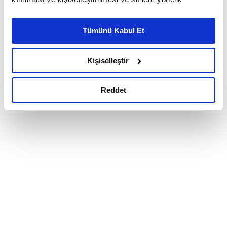
reklam/pazarlama faaliyetlerinin yapılması, amaçlarıyla
sınırlı olarak açık rızanız dahilinde kullanılacaktır.
Tümünü Kabul Et
Çerezlere ilişkin tercihlerinizi çerez paneli vasıtasıyla
belirleyebilirsiniz. Çerezlere ilişkin detaylı bilgi için
Ayarlar butonuna tıklayabilir,
Çerez Bilgilendirme
Kişiselleştir
Metnimizi ziyaret edebilirsiniz.
6698 sayılı Kişisel Verilerin Korunması Kanunu uyarınca
Reddet
hazırlanmış olan İnternet Sitesi Aydınlatma Metnimizi
okumak ve sitemizi ziyaretiniz kapsamında
gerçekleştirilen veri işleme faaliyetleri ile ilgili daha
detaylı bilgi almak için lütfen
tıklayınız.