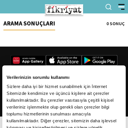
ARAMA SONUÇLARI
0 SONUÇ
Verilerinizin sorumlu kullanımı
Sizlere daha iyi bir hizmet sunabilmek için İnternet
2026
Fikriyat
. Tüm hakları saklıdır.
Sitemizde kendimize ve üçüncü kişilere ait çerezler
kullanılmaktadır. Bu çerezler vasıtasıyla çeşitli kişisel
verileriniz işlenmekte olup gerekli olan çerezler bilgi
toplumu hizmetlerinin sunulması amacıyla
kullanılmaktadır. Diğer çerezler, sitemizin daha işlevsel
kılınması ve kişiselleştirilmesi ve sizlere yönelik