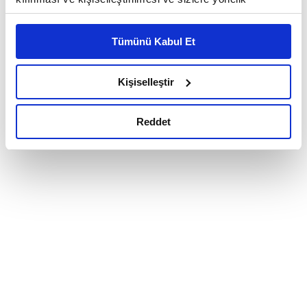
reklam/pazarlama faaliyetlerinin yapılması, amaçlarıyla
sınırlı olarak açık rızanız dahilinde kullanılacaktır.
Tümünü Kabul Et
Çerezlere ilişkin tercihlerinizi çerez paneli vasıtasıyla
belirleyebilirsiniz. Çerezlere ilişkin detaylı bilgi için
Ayarlar butonuna tıklayabilir,
Çerez Bilgilendirme
Kişiselleştir
Metnimizi ziyaret edebilirsiniz.
6698 sayılı Kişisel Verilerin Korunması Kanunu uyarınca
Reddet
hazırlanmış olan İnternet Sitesi Aydınlatma Metnimizi
okumak ve sitemizi ziyaretiniz kapsamında
gerçekleştirilen veri işleme faaliyetleri ile ilgili daha
detaylı bilgi almak için lütfen
tıklayınız.