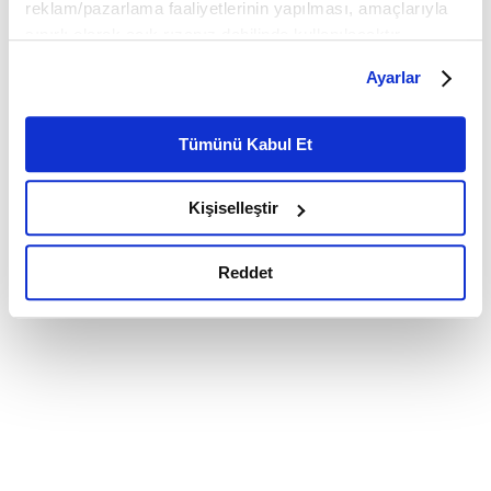
reklam/pazarlama faaliyetlerinin yapılması, amaçlarıyla
sınırlı olarak açık rızanız dahilinde kullanılacaktır.
Çerezlere ilişkin tercihlerinizi çerez paneli vasıtasıyla
Ayarlar
belirleyebilirsiniz. Çerezlere ilişkin detaylı bilgi için
Ayarlar butonuna tıklayabilir,
Çerez Bilgilendirme
Metnimizi ziyaret edebilirsiniz.
Tümünü Kabul Et
6698 sayılı Kişisel Verilerin Korunması Kanunu uyarınca
hazırlanmış olan İnternet Sitesi Aydınlatma Metnimizi
Kişiselleştir
okumak ve sitemizi ziyaretiniz kapsamında
gerçekleştirilen veri işleme faaliyetleri ile ilgili daha
detaylı bilgi almak için lütfen
tıklayınız.
Reddet