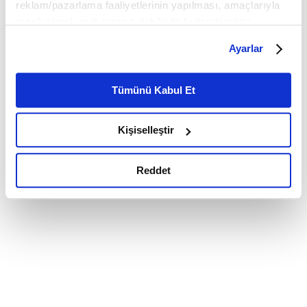
reklam/pazarlama faaliyetlerinin yapılması, amaçlarıyla
sınırlı olarak açık rızanız dahilinde kullanılacaktır.
Çerezlere ilişkin tercihlerinizi çerez paneli vasıtasıyla
Ayarlar
belirleyebilirsiniz. Çerezlere ilişkin detaylı bilgi için
Ayarlar butonuna tıklayabilir,
Çerez Bilgilendirme
Metnimizi ziyaret edebilirsiniz.
Tümünü Kabul Et
6698 sayılı Kişisel Verilerin Korunması Kanunu uyarınca
hazırlanmış olan İnternet Sitesi Aydınlatma Metnimizi
Kişiselleştir
okumak ve sitemizi ziyaretiniz kapsamında
gerçekleştirilen veri işleme faaliyetleri ile ilgili daha
detaylı bilgi almak için lütfen
tıklayınız.
Reddet